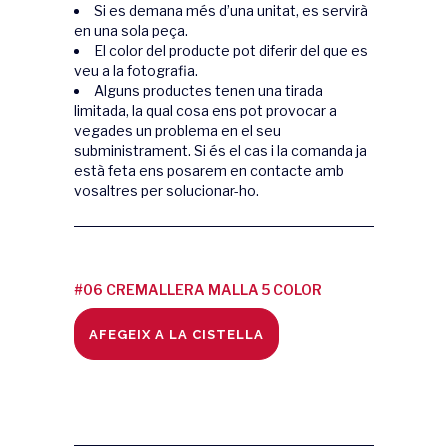
Si es demana més d’una unitat, es servirà
en una sola peça.
El color del producte pot diferir del que es
veu a la fotografia.
Alguns productes tenen una tirada
limitada, la qual cosa ens pot provocar a
vegades un problema en el seu
subministrament. Si és el cas i la comanda ja
està feta ens posarem en contacte amb
vosaltres per solucionar-ho.
#06 CREMALLERA MALLA 5 COLOR
LILA quantity
AFEGEIX A LA CISTELLA