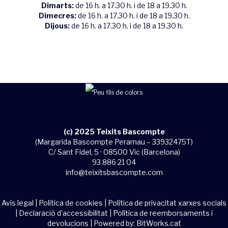
Dimarts:
de 16 h. a 17.30 h. i de 18 a 19.30 h.
Dimecres:
de 16 h. a 17.30 h. i de 18 a 19.30 h.
Dijous:
de 16 h. a 17.30 h. i de 18 a 19.30 h.
(c) 2025 Teixits Bascompte
(Margarida Bascompte Perarnau – 33932475T)
C/ Sant Fidel, 5 · 08500 Vic (Barcelona)
93 886 21 04
info@teixitsbascompte.com
Avís legal
|
Política de cookies
|
Política de privacitat xarxes socials
|
Declaració d’accessibilitat
|
Política de reemborsaments i
devolucions
| Powered by:
BitWorks.cat