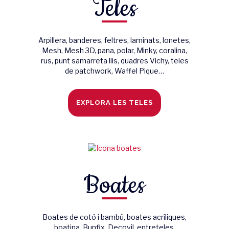
Teles
Arpillera, banderes, feltres, laminats, lonetes,
Mesh, Mesh 3D, pana, polar, Minky, coralina,
rus, punt samarreta llis, quadres Vichy, teles
de patchwork, Waffel Pique…
EXPLORA LES TELES
Boates
Boates de cotó i bambú, boates acríliques,
boatina, Bunfix, Decovil, entreteles,