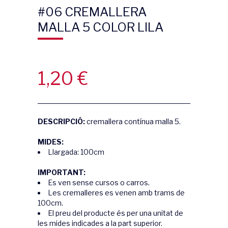
#06 CREMALLERA
MALLA 5 COLOR LILA
1,20
€
DESCRIPCIÓ:
cremallera contínua malla 5.
MIDES:
Llargada: 100cm
IMPORTANT:
Es ven sense cursos o carros.
Les cremalleres es venen amb trams de
100cm.
El preu del producte és per una unitat de
les mides indicades a la part superior.