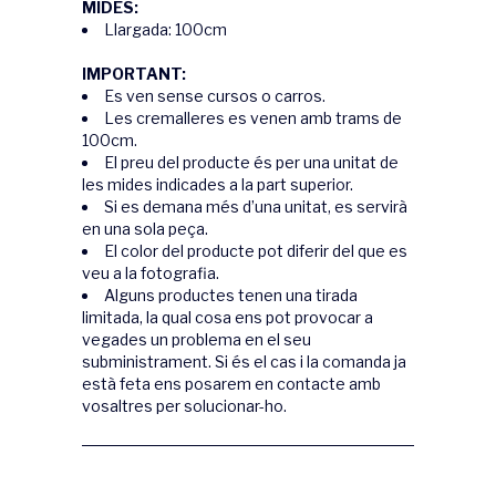
MIDES:
Llargada: 100cm
IMPORTANT:
Es ven sense cursos o carros.
Les cremalleres es venen amb trams de
100cm.
El preu del producte és per una unitat de
les mides indicades a la part superior.
Si es demana més d’una unitat, es servirà
en una sola peça.
El color del producte pot diferir del que es
veu a la fotografia.
Alguns productes tenen una tirada
limitada, la qual cosa ens pot provocar a
vegades un problema en el seu
subministrament. Si és el cas i la comanda ja
està feta ens posarem en contacte amb
vosaltres per solucionar-ho.