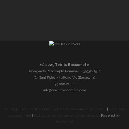
(c) 2025 Teixits Bascompte
(Margarida Bascompte Perarnau – 33932475T)
C/ Sant Fidel, 5 · 08500 Vic (Barcelona)
93 886 21 04
info@teixitsbascompte.com
Avís legal
|
Política de cookies
|
Política de privacitat xarxes socials
|
Declaració
d’accessibilitat
|
Política de reemborsaments i devolucions
| Powered by:
BitWorks.cat