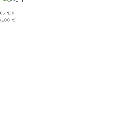
05 PETIT
5,00
€