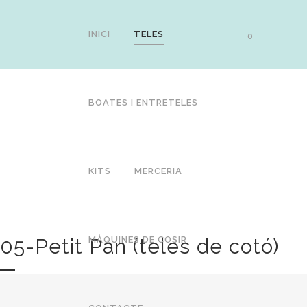
INICI
TELES
0
BOATES I ENTRETELES
KITS
MERCERIA
05-Petit Pan (teles de cotó)
MÀQUINES DE COSIR