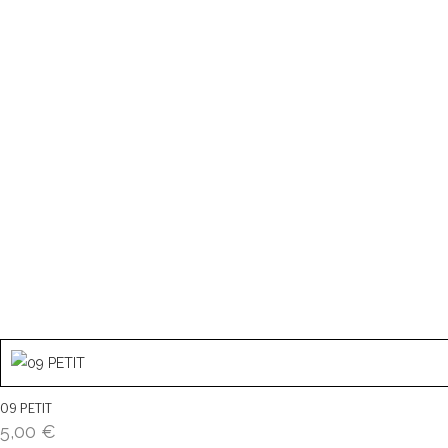
09 PETIT
5,00
€