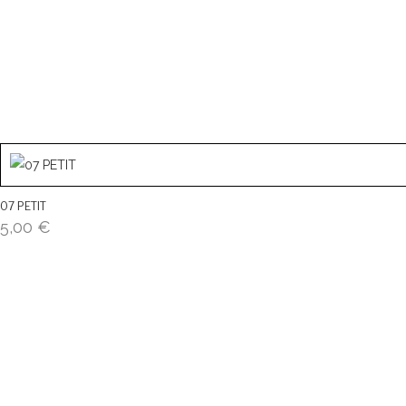
07 PETIT
5,00
€