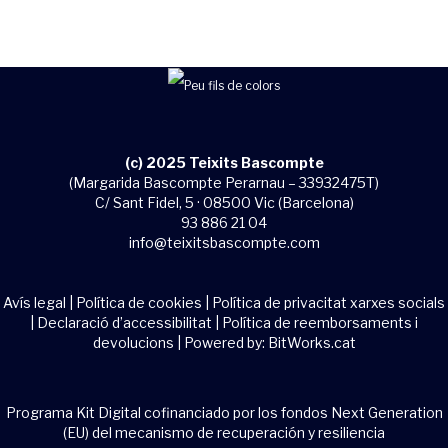
(c) 2025 Teixits Bascompte
(Margarida Bascompte Perarnau – 33932475T)
C/ Sant Fidel, 5 · 08500 Vic (Barcelona)
93 886 21 04
info@teixitsbascompte.com
Avís legal
|
Política de cookies
|
Política de privacitat xarxes socials
|
Declaració d’accessibilitat
|
Política de reemborsaments i
devolucions
| Powered by:
BitWorks.cat
Programa Kit Digital cofinanciado por los fondos Next Generation
(EU) del mecanismo de recuperación y resiliencia