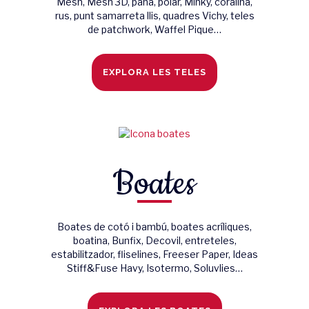
Mesh, Mesh 3D, pana, polar, Minky, coralina,
rus, punt samarreta llis, quadres Vichy, teles
de patchwork, Waffel Pique…
EXPLORA LES TELES
Boates
Boates de cotó i bambú, boates acríliques,
boatina, Bunfix, Decovil, entreteles,
estabilitzador, fliselines, Freeser Paper, Ideas
Stiff&Fuse Havy, Isotermo, Soluvlies…