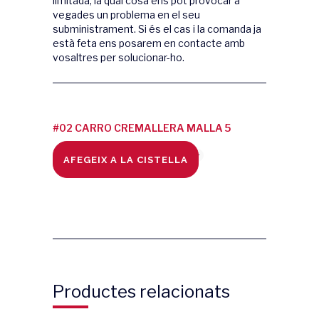
limitada, la qual cosa ens pot provocar a
vegades un problema en el seu
subministrament. Si és el cas i la comanda ja
està feta ens posarem en contacte amb
vosaltres per solucionar-ho.
#02 CARRO CREMALLERA MALLA 5
COLOR CRU quantity
AFEGEIX A LA CISTELLA
Productes relacionats