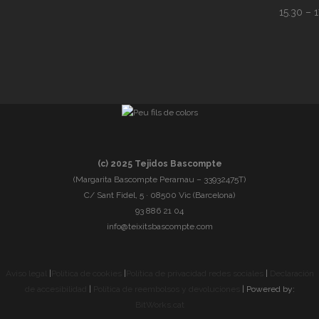
15.30 – 1
(c) 2025 Tejidos Bascompte
(Margarita Bascompte Perarnau – 33932475T)
C/ Sant Fidel, 5 · 08500 Vic (Barcelona)
93 886 21 04
info@teixitsbascompte.com
Aviso legal
|
Política de cookies
|
Política de privacidad redes sociales
|
Declaración
de accesibilidad
|
Política de reembolsos y devoluciones
| Powered by:
BitWorks.cat