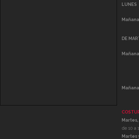
LUNES
Mañana
DE MAR
Mañana
Mañana
COSTUR
Martes,
de 10 a 1
Martes 