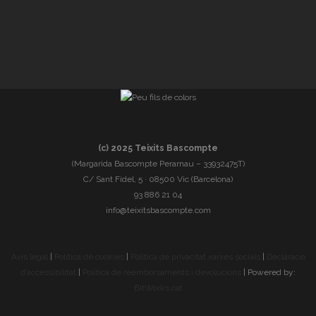
(c) 2025 Teixits Bascompte
(Margarida Bascompte Perarnau – 33932475T)
C/ Sant Fidel, 5 · 08500 Vic (Barcelona)
93 886 21 04
info@teixitsbascompte.com
Avís legal
|
Política de cookies
|
Política de privacitat xarxes socials
|
Declaració
d’accessibilitat
|
Política de reemborsaments i devolucions
| Powered by:
BitWorks.cat