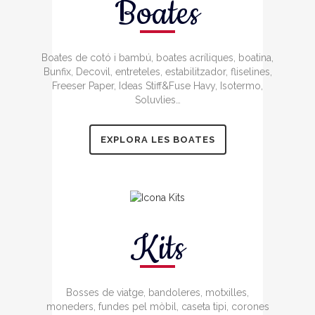
Boates
Boates de cotó i bambú, boates acríliques, boatina,
Bunfix, Decovil, entreteles, estabilitzador, fliselines,
Freeser Paper, Ideas Stiff&Fuse Havy, Isotermo,
Soluvlies…
EXPLORA LES BOATES
Kits
Bosses de viatge, bandoleres, motxilles,
moneders, fundes pel mòbil, caseta tipi, corones