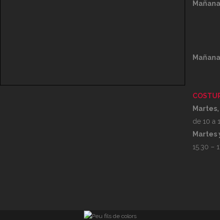
Mañana
Mañana
COSTUR
Martes,
de 10 a 1
Martes 
15.30 – 1