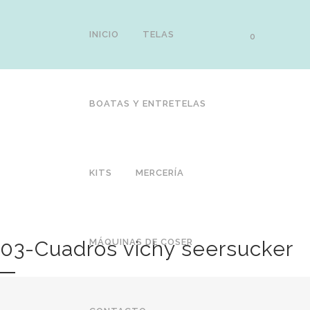
INICIO
TELAS
0
BOATAS Y ENTRETELAS
KITS
MERCERÍA
03-Cuadros vichy seersucker
MÁQUINAS DE COSER