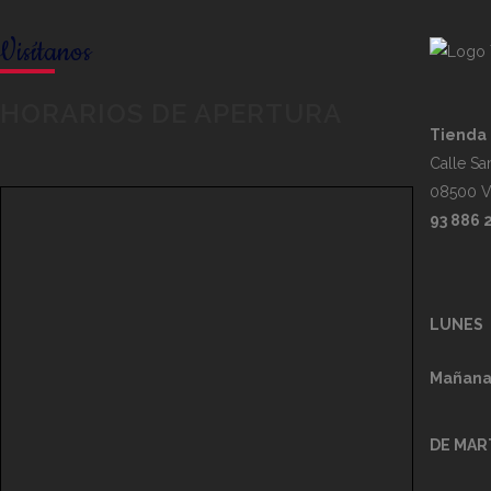
Visítanos
HORARIOS DE APERTURA
Tienda 
Calle San
08500 Vi
93 886 
LUNES
Mañana
DE MAR