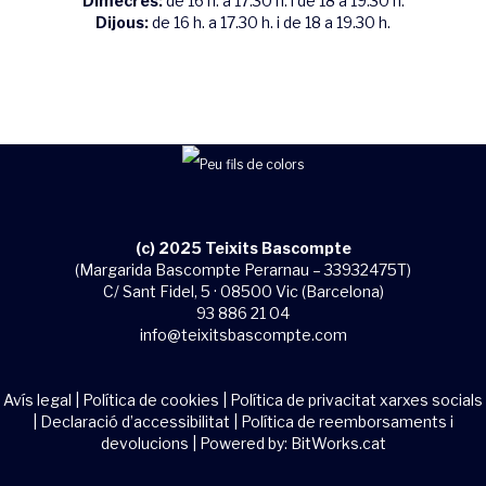
Dimecres:
de 16 h. a 17.30 h. i de 18 a 19.30 h.
Dijous:
de 16 h. a 17.30 h. i de 18 a 19.30 h.
(c) 2025 Teixits Bascompte
(Margarida Bascompte Perarnau – 33932475T)
C/ Sant Fidel, 5 · 08500 Vic (Barcelona)
93 886 21 04
info@teixitsbascompte.com
Avís legal
|
Política de cookies
|
Política de privacitat xarxes socials
|
Declaració d’accessibilitat
|
Política de reemborsaments i
devolucions
| Powered by:
BitWorks.cat