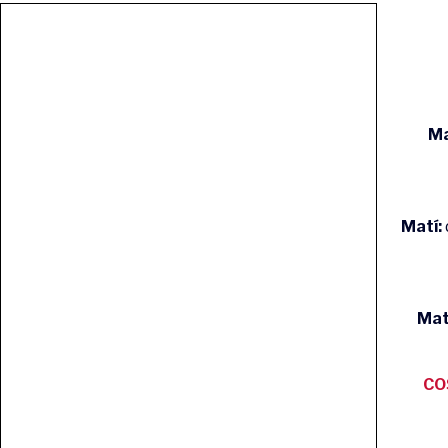
Ma
Matí:
Mat
CO