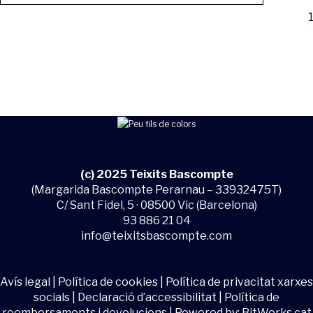
1
(c) 2025 Teixits Bascompte
(Margarida Bascompte Perarnau – 33932475T)
C/ Sant Fidel, 5 · 08500 Vic (Barcelona)
93 886 21 04
info@teixitsbascompte.com
Avís legal
|
Política de cookies
|
Política de privacitat xarxes
socials
|
Declaració d’accessibilitat
|
Política de
reemborsaments i devolucions
| Powered by:
BitWorks.cat