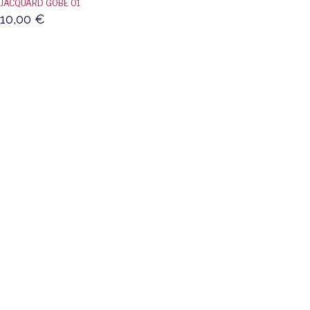
JACQUARD GOBE 01
10,00
€