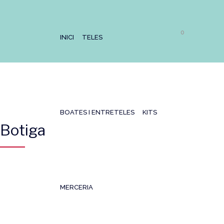
0
INICI
TELES
BOATES I ENTRETELES
KITS
Botiga
MERCERIA