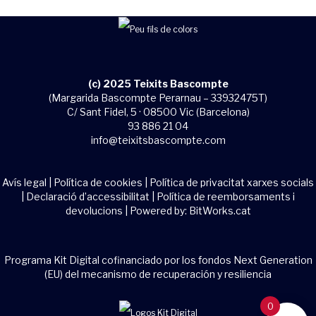
(c) 2025 Teixits Bascompte
(Margarida Bascompte Perarnau – 33932475T)
C/ Sant Fidel, 5 · 08500 Vic (Barcelona)
93 886 21 04
info@teixitsbascompte.com
Avís legal
|
Política de cookies
|
Política de privacitat xarxes socials
|
Declaració d’accessibilitat
|
Política de reemborsaments i
devolucions
| Powered by:
BitWorks.cat
Programa Kit Digital cofinanciado por los fondos Next Generation
(EU) del mecanismo de recuperación y resiliencia
0