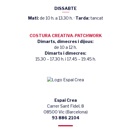
DISSABTE
Matí:
de 10 h. a 13.30 h. ·
Tarda:
tancat
COSTURA CREATIVA-PATCHWORK
Dimarts, dimecres i dijous:
de 10 a 12 h.
Dimarts i dimecres:
15.30 – 17.30 h. i 17.45 – 19.45 h.
Espai Crea
Carrer Sant Fidel, 8
08500 Vic (Barcelona)
93 886 2104