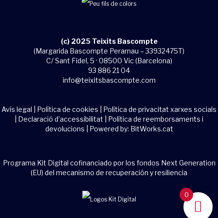
(c) 2025 Teixits Bascompte
(Margarida Bascompte Perarnau – 33932475T)
C/ Sant Fidel, 5 · 08500 Vic (Barcelona)
93 886 21 04
info@teixitsbascompte.com
Avís legal
|
Política de cookies
|
Política de privacitat xarxes socials
|
Declaració d’accessibilitat
|
Política de reemborsaments i
devolucions
| Powered by:
BitWorks.cat
Programa Kit Digital cofinanciado por los fondos Next Generation
(EU) del mecanismo de recuperación y resiliencia
0