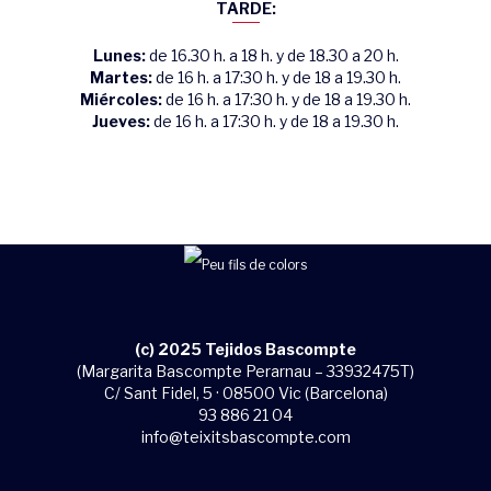
TARDE:
Lunes:
de 16.30 h. a 18 h. y de 18.30 a 20 h.
Martes:
de 16 h. a 17:30 h. y de 18 a 19.30 h.
Miércoles:
de 16 h. a 17:30 h. y de 18 a 19.30 h.
Jueves:
de 16 h. a 17:30 h. y de 18 a 19.30 h.
(c) 2025 Tejidos Bascompte
(Margarita Bascompte Perarnau – 33932475T)
C/ Sant Fidel, 5 · 08500 Vic (Barcelona)
93 886 21 04
info@teixitsbascompte.com