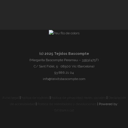
(c) 2025 Tejidos Bascompte
(Margarita Bascompte Perarnau – 33932475T)
C/ Sant Fidel, 5 · 08500 Vic (Barcelona)
93 886 21 04
info@teixitsbascompte.com
Aviso legal
|
Política de cookies
|
Política de privacidad redes sociales
|
Declaración
de accesibilidad
|
Política de reembolsos y devoluciones
| Powered by:
BitWorks.cat