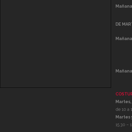
Mañana
DE MAR
Mañana
Mañana
COSTUR
Martes,
de 10 a 1
Martes 
15.30 – 1