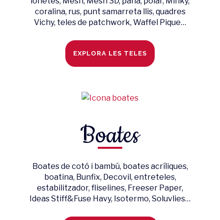
lonetes, Mesh, Mesh 3D, pana, polar, Minky,
coralina, rus, punt samarreta llis, quadres
Vichy, teles de patchwork, Waffel Pique…
EXPLORA LES TELES
Boates
Boates de cotó i bambú, boates acríliques,
boatina, Bunfix, Decovil, entreteles,
estabilitzador, fliselines, Freeser Paper,
Ideas Stiff&Fuse Havy, Isotermo, Soluvlies…