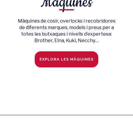
Màquines
Màquines de cosir, overlocks i recobridores
de diferents marques, models i preus per a
totes les butxaques i nivells d’expertesa:
Brother, Elna, Kuki, Necchy…
EXPLORA LES MÀQUINES