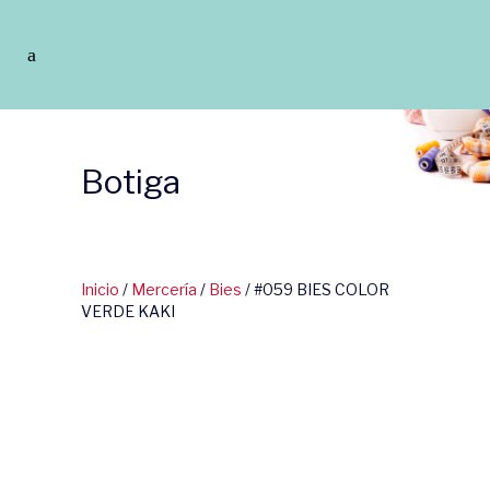
Botiga
Inicio
/
Mercería
/
Bies
/ #059 BIES COLOR
VERDE KAKI