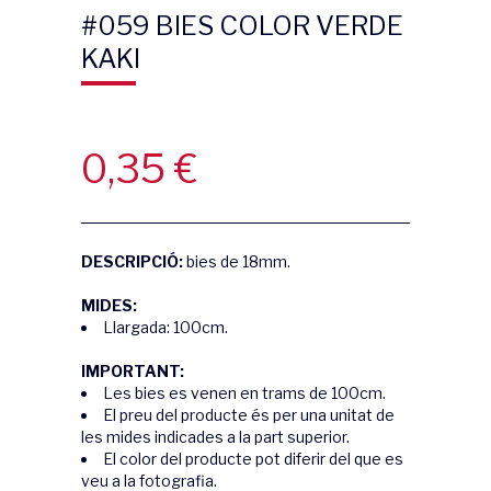
#059 BIES COLOR VERDE
KAKI
0,35
€
DESCRIPCIÓ:
bies de 18mm.
MIDES:
Llargada: 100cm.
IMPORTANT:
Les bies es venen en trams de 100cm.
El preu del producte és per una unitat de
les mides indicades a la part superior.
El color del producte pot diferir del que es
veu a la fotografia.