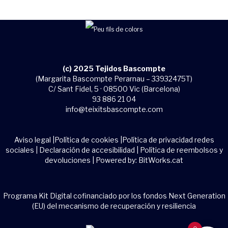
(c) 2025 Tejidos Bascompte
(Margarita Bascompte Perarnau – 33932475T)
C/ Sant Fidel, 5 · 08500 Vic (Barcelona)
93 886 21 04
info@teixitsbascompte.com
Aviso legal
|
Política de cookies
|
Política de privacidad redes
sociales
|
Declaración de accesibilidad
|
Política de reembolsos y
devoluciones
| Powered by:
BitWorks.cat
Programa Kit Digital cofinanciado por los fondos Next Generation
(EU) del mecanismo de recuperación y resiliencia