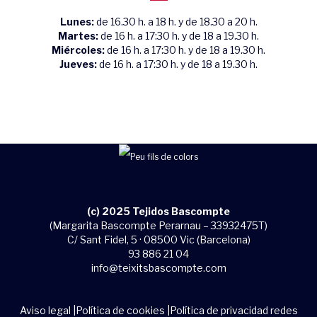
Lunes:
de 16.30 h. a 18 h. y de 18.30 a 20 h.
Martes:
de 16 h. a 17:30 h. y de 18 a 19.30 h.
Miércoles:
de 16 h. a 17:30 h. y de 18 a 19.30 h.
Jueves:
de 16 h. a 17:30 h. y de 18 a 19.30 h.
(c) 2025 Tejidos Bascompte
(Margarita Bascompte Perarnau – 33932475T)
C/ Sant Fidel, 5 · 08500 Vic (Barcelona)
93 886 21 04
info@teixitsbascompte.com
Aviso legal
|
Política de cookies
|
Política de privacidad redes