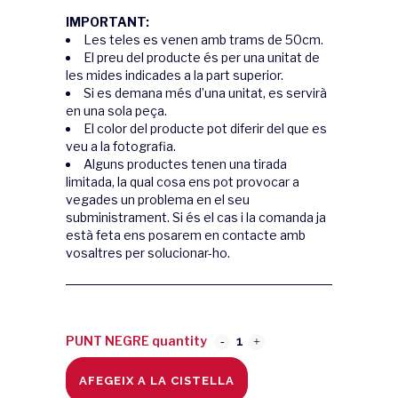
IMPORTANT:
Les teles es venen amb trams de 50cm.
El preu del producte és per una unitat de
les mides indicades a la part superior.
Si es demana més d’una unitat, es servirà
en una sola peça.
El color del producte pot diferir del que es
veu a la fotografia.
Alguns productes tenen una tirada
limitada, la qual cosa ens pot provocar a
vegades un problema en el seu
subministrament. Si és el cas i la comanda ja
està feta ens posarem en contacte amb
vosaltres per solucionar-ho.
PUNT NEGRE quantity
AFEGEIX A LA CISTELLA