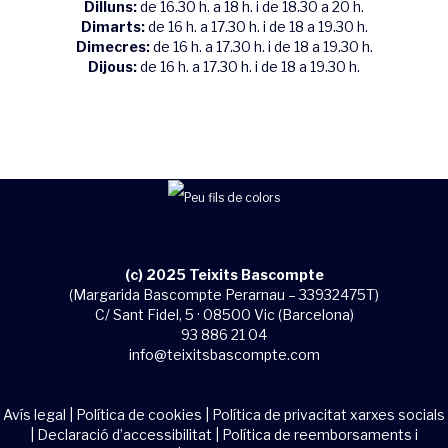
Dilluns:
de 16.30 h. a 18 h. i de 18.30 a 20 h.
Dimarts:
de 16 h. a 17.30 h. i de 18 a 19.30 h.
Dimecres:
de 16 h. a 17.30 h. i de 18 a 19.30 h.
Dijous:
de 16 h. a 17.30 h. i de 18 a 19.30 h.
(c) 2025 Teixits Bascompte
(Margarida Bascompte Perarnau – 33932475T)
C/ Sant Fidel, 5 · 08500 Vic (Barcelona)
93 886 21 04
info@teixitsbascompte.com
Avís legal
|
Política de cookies
|
Política de privacitat xarxes socials
|
Declaració d’accessibilitat
|
Política de reemborsaments i