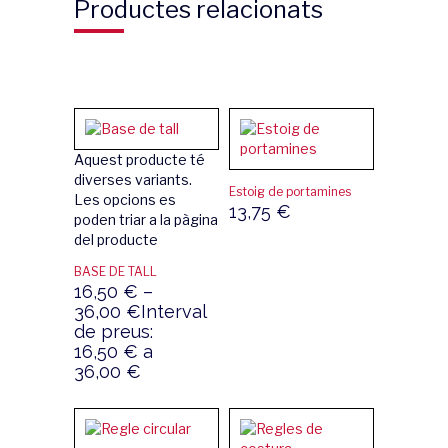
Productes relacionats
Aquest producte té
diverses variants.
Estoig de portamines
Les opcions es
13,75
€
poden triar a la pàgina
del producte
BASE DE TALL
16,50
€
–
36,00
€
Interval
de preus:
16,50 € a
36,00 €