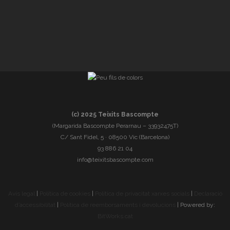
(c) 2025 Teixits Bascompte
(Margarida Bascompte Perarnau – 33932475T)
C/ Sant Fidel, 5 · 08500 Vic (Barcelona)
93 886 21 04
info@teixitsbascompte.com
Avís legal
|
Política de cookies
|
Política de privacitat xarxes socials
|
Declaració
d’accessibilitat
|
Política de reemborsaments i devolucions
| Powered by:
BitWorks.cat