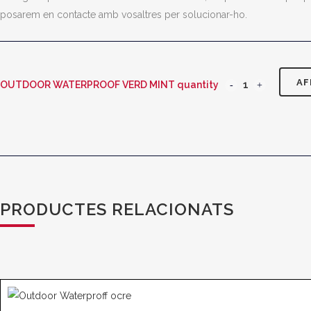
posarem en contacte amb vosaltres per solucionar-ho.
AF
OUTDOOR WATERPROOF VERD MINT quantity
PRODUCTES RELACIONATS