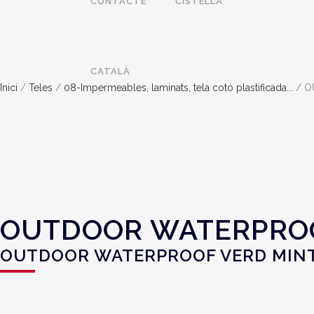
CONTACTE
CISTELLA
CATALÀ
Inici
/
Teles
/
08-Impermeables, laminats, tela cotó plastificada...
/ O
OUTDOOR WATERPROO
OUTDOOR WATERPROOF VERD MIN