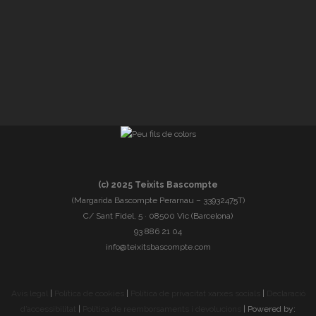
(c) 2025 Teixits Bascompte
(Margarida Bascompte Perarnau – 33932475T)
C/ Sant Fidel, 5 · 08500 Vic (Barcelona)
93 886 21 04
info@teixitsbascompte.com
Avís legal
|
Política de cookies
|
Política de privacitat xarxes socials
|
Declaració
d’accessibilitat
|
Política de reemborsaments i devolucions
| Powered by: