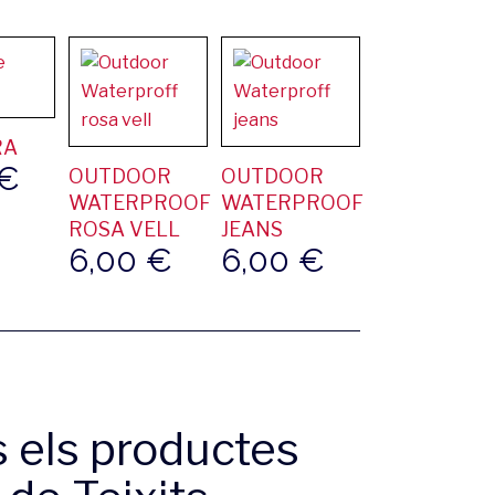
RA
€
OUTDOOR
OUTDOOR
WATERPROOF
WATERPROOF
ROSA VELL
JEANS
6,00
€
6,00
€
s els productes