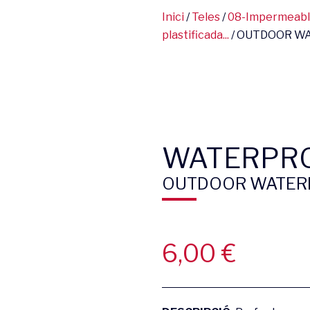
Inici
/
Teles
/
08-Impermeables
plastificada...
/ OUTDOOR W
WATERPR
OUTDOOR WATER
6,00
€