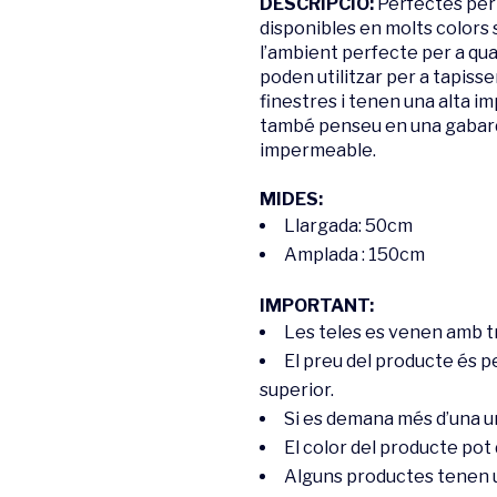
DESCRIPCIÓ:
Perfectes per v
disponibles en molts colors sò
l’ambient perfecte per a qualse
poden utilitzar per a tapisse
finestres i tenen una alta im
també penseu en una gabard
impermeable.
MIDES:
Llargada: 50cm
Amplada : 150cm
IMPORTANT:
Les teles es venen amb 
El preu del producte és pe
superior.
Si es demana més d’una un
El color del producte pot d
Alguns productes tenen un