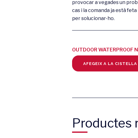
provocar a vegades un probl
cas i la comanda ja està fe
per solucionar-ho.
OUTDOOR WATERPROOF NE
AFEGEIX A LA CISTELLA
Productes r