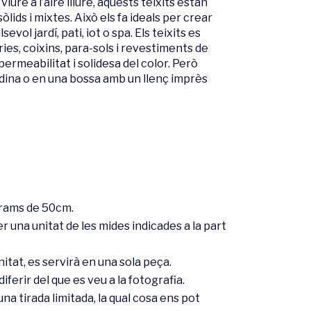
iure a l’aire lliure, aquests teixits estan
lids i mixtes. Això els fa ideals per crear
vol jardí, pati, iot o spa. Els teixits es
ries, coixins, para-sols i revestiments de
permeabilitat i solidesa del color. Però
ina o en una bossa amb un llenç imprès
trams de 50cm.
r una unitat de les mides indicades a la part
itat, es servirà en una sola peça.
iferir del que es veu a la fotografia.
a tirada limitada, la qual cosa ens pot