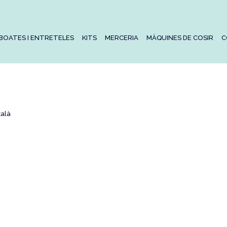
BOATES I ENTRETELES
KITS
MERCERIA
MÀQUINES DE COSIR
C
talà