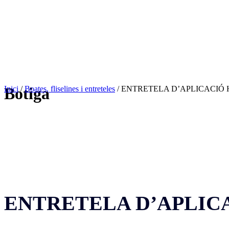
Inici
/
Boates, fliselines i entreteles
/ ENTRETELA D’APLICACIÓ
Botiga
ENTRETELA D’APLIC