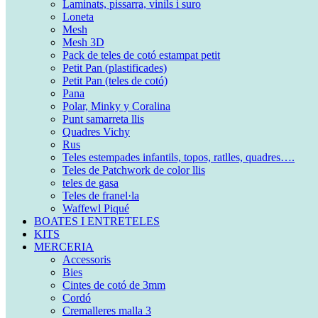
Laminats, pissarra, vinils i suro
Loneta
Mesh
Mesh 3D
Pack de teles de cotó estampat petit
Petit Pan (plastificades)
Petit Pan (teles de cotó)
Pana
Polar, Minky y Coralina
Punt samarreta llis
Quadres Vichy
Rus
Teles estempades infantils, topos, ratlles, quadres….
Teles de Patchwork de color llis
teles de gasa
Teles de franel·la
Waffewl Piqué
BOATES I ENTRETELES
KITS
MERCERIA
Accessoris
Bies
Cintes de cotó de 3mm
Cordó
Cremalleres malla 3