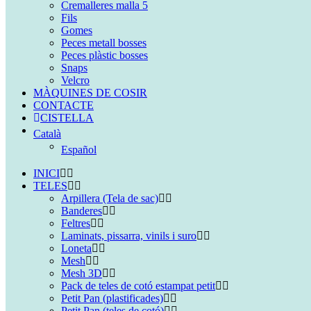
Cremalleres malla 5
Fils
Gomes
Peces metall bosses
Peces plàstic bosses
Snaps
Velcro
MÀQUINES DE COSIR
CONTACTE
CISTELLA
Català
Español
INICI
TELES
Arpillera (Tela de sac)
Banderes
Feltres
Laminats, pissarra, vinils i suro
Loneta
Mesh
Mesh 3D
Pack de teles de cotó estampat petit
Petit Pan (plastificades)
Petit Pan (teles de cotó)