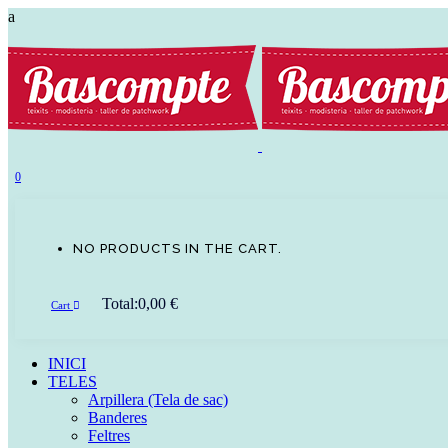
0
NO PRODUCTS IN THE CART.
Total:
0,00
€
Cart
INICI
TELES
Arpillera (Tela de sac)
Banderes
Feltres