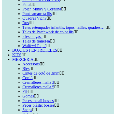
Pana
Polar, Minky y Coralina
Punt samarreta llis
Quadres Vichy
Rus
Teles estempades infantils, topos, ratlles, quadres….
Teles de Patchwork de color llis
teles de gasa
Teles de franel·la
Waffewl Piqué
BOATES I ENTRETELES
KITS
MERCERIA
Accessoris
Bies
Cintes de cotó de 3mm
Cordó
Cremalleres malla 3
Cremalleres malla 5
Fils
Gomes
Peces metall bosses
Peces plàstic bosses
Snaps