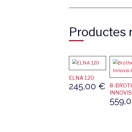
Productes r
ELNA 120
245,00
€
8-BROT
INNOVIS
559,