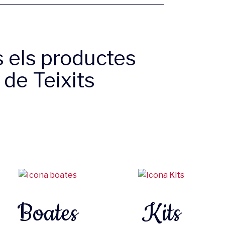
s els productes
 de Teixits
Boates
Kits