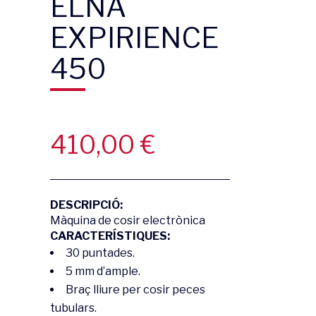
ELNA
EXPIRIENCE
450
410,00
€
DESCRIPCIÓ:
Màquina de cosir electrònica
CARACTERÍSTIQUES:
30 puntades.
5 mm d’ample.
Braç lliure per cosir peces
tubulars.