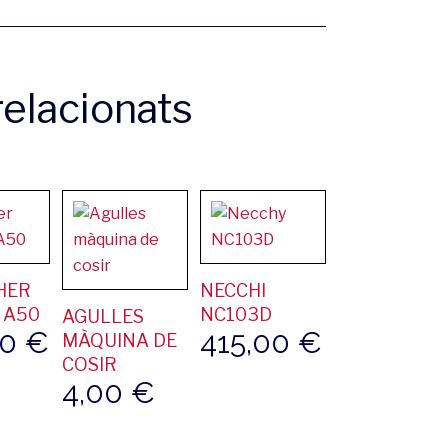
elacionats
HER
NECCHI
 A50
NC103D
AGULLES
00
€
415,00
€
MÀQUINA DE
COSIR
4,00
€