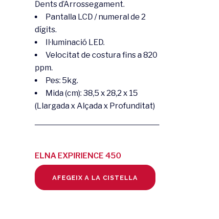
Dents d’Arrossegament.
Pantalla LCD / numeral de 2
dígits.
Il·luminació LED.
Velocitat de costura fins a 820
ppm.
Pes: 5kg.
Mida (cm): 38,5 x 28,2 x 15
(Llargada x Alçada x Profunditat)
ELNA EXPIRIENCE 450
quantity
AFEGEIX A LA CISTELLA