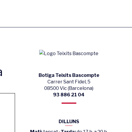
a
Botiga Teixits Bascompte
Carrer Sant Fidel, 5
08500 Vic (Barcelona)
93 886 21 04
DILLUNS
Matí:
tancat ·
Tarda:
de 17 h. a 20 h.