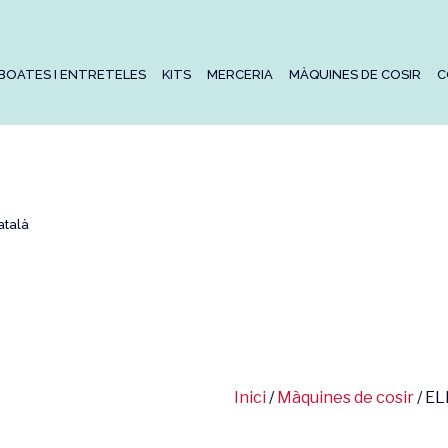
BOATES I ENTRETELES
KITS
MERCERIA
MÀQUINES DE COSIR
C
atalà
Inici
/
Màquines de cosir
/ E