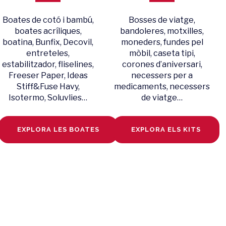
Boates de cotó i bambú,
Bosses de viatge,
boates acríliques,
bandoleres, motxilles,
boatina, Bunfix, Decovil,
moneders, fundes pel
entreteles,
mòbil, caseta tipi,
estabilitzador, fliselines,
corones d’aniversari,
Freeser Paper, Ideas
necessers per a
Stiff&Fuse Havy,
medicaments, necessers
Isotermo, Soluvlies…
de viatge…
EXPLORA LES BOATES
EXPLORA ELS KITS