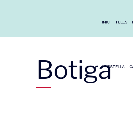
INICI
TELES
Botiga
CISTELLA
C