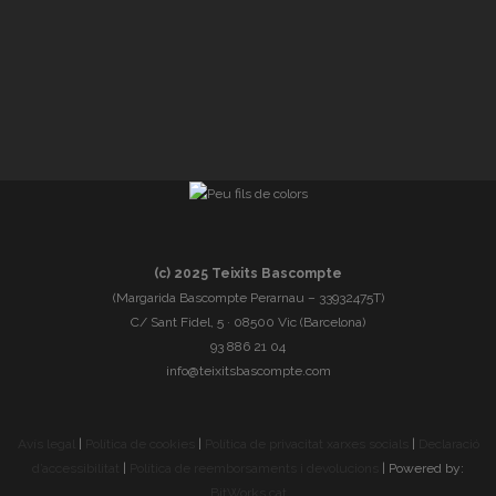
(c) 2025 Teixits Bascompte
(Margarida Bascompte Perarnau – 33932475T)
C/ Sant Fidel, 5 · 08500 Vic (Barcelona)
93 886 21 04
info@teixitsbascompte.com
Avís legal
|
Política de cookies
|
Política de privacitat xarxes socials
|
Declaració
d’accessibilitat
|
Política de reemborsaments i devolucions
| Powered by:
BitWorks.cat