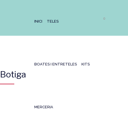
0
INICI
TELES
BOATES I ENTRETELES
KITS
Botiga
MERCERIA