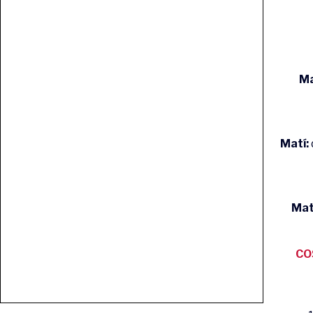
Ma
Matí:
Mat
CO