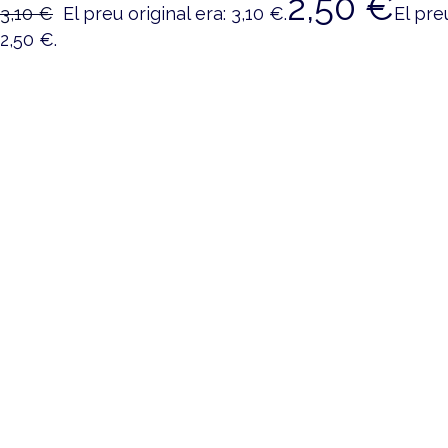
2,50
€
3,10
€
El preu original era: 3,10 €.
El pre
2,50 €.