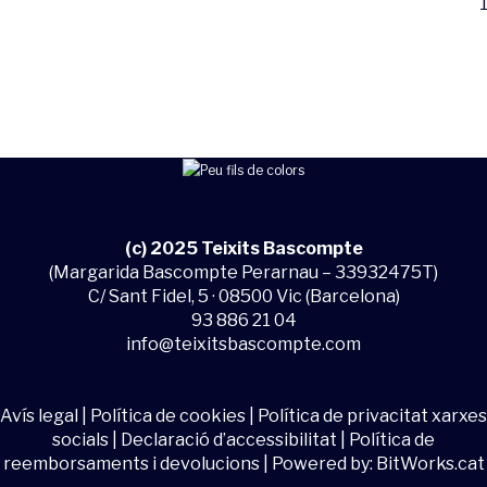
1
(c) 2025 Teixits Bascompte
(Margarida Bascompte Perarnau – 33932475T)
C/ Sant Fidel, 5 · 08500 Vic (Barcelona)
93 886 21 04
info@teixitsbascompte.com
Avís legal
|
Política de cookies
|
Política de privacitat xarxes
socials
|
Declaració d’accessibilitat
|
Política de
reemborsaments i devolucions
| Powered by:
BitWorks.cat