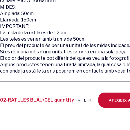
COMPOSICIÓ: 100% cotó.
MIDES:
Amplada: 50cm
Llargada: 150cm
IMPORTANT:
La mida de la ratlla es de 1.2cm
Les teles es venen amb trams de 50cm.
El preu del producte és per una unitat de les mides indicades
Si es demana més d’una unitat, es servirà en una sola peça.
El color del producte pot diferir del que es veu a la fotografi
Alguns productes tenen una tirada limitada, la qual cosa en
comanda ja està feta ens posarem en contacte amb vosaltr
02-RATLLES BLAU/CEL quantity
AFEGEIX 