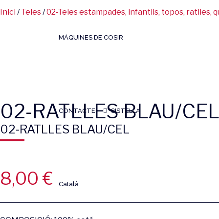
Inici
/
Teles
/
02-Teles estampades, infantils, topos, ratlles, qu
MÀQUINES DE COSIR
02-RATLLES BLAU/CE
CONTACTE
CISTELLA
02-RATLLES BLAU/CEL
8,00
€
Català