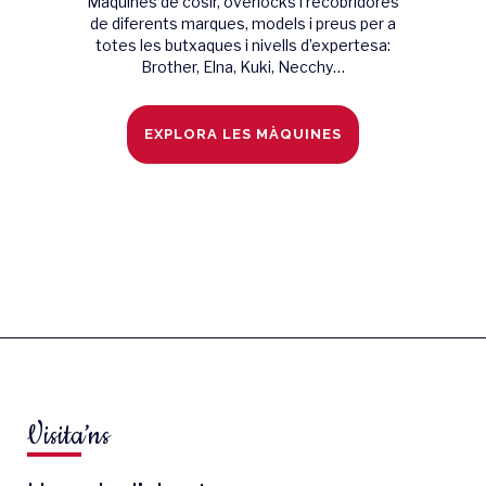
Màquines de cosir, overlocks i recobridores
de diferents marques, models i preus per a
totes les butxaques i nivells d’expertesa:
Brother, Elna, Kuki, Necchy…
EXPLORA LES MÀQUINES
Visita’ns