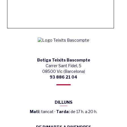
Botiga Teixits Bascompte
Carrer Sant Fidel, 5
08500 Vic (Barcelona)
93 886 21 04
DILLUNS
Matí:
tancat ·
Tarda:
de 17 h. a 20 h.