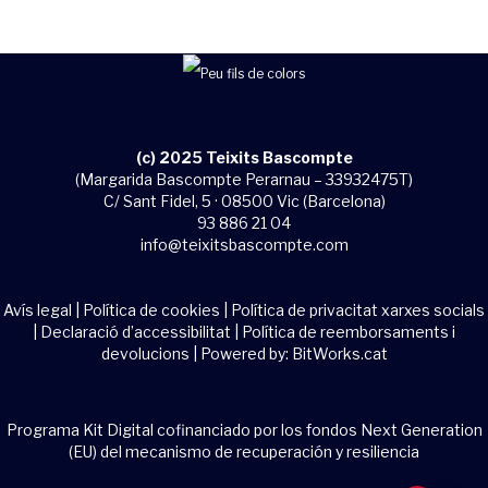
(c) 2025 Teixits Bascompte
(Margarida Bascompte Perarnau – 33932475T)
C/ Sant Fidel, 5 · 08500 Vic (Barcelona)
93 886 21 04
info@teixitsbascompte.com
Avís legal
|
Política de cookies
|
Política de privacitat xarxes socials
|
Declaració d’accessibilitat
|
Política de reemborsaments i
devolucions
| Powered by:
BitWorks.cat
Programa Kit Digital cofinanciado por los fondos Next Generation
(EU) del mecanismo de recuperación y resiliencia