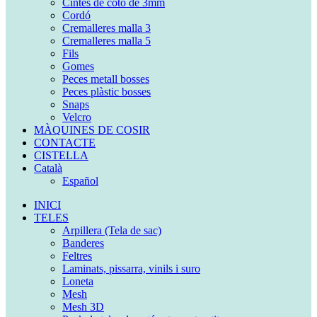
Cintes de cotó de 3mm
Cordó
Cremalleres malla 3
Cremalleres malla 5
Fils
Gomes
Peces metall bosses
Peces plàstic bosses
Snaps
Velcro
MÀQUINES DE COSIR
CONTACTE
CISTELLA
Català
Español
INICI
TELES
Arpillera (Tela de sac)
Banderes
Feltres
Laminats, pissarra, vinils i suro
Loneta
Mesh
Mesh 3D