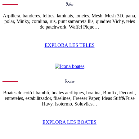
Teles
Arpillera, banderes, feltres, laminats, lonetes, Mesh, Mesh 3D, pana,
polar, Minky, coralina, rus, punt samarreta llis, quadres Vichy, teles
de patchwork, Waffel Pique…
EXPLORA LES TELES
Boates
Boates de cotó i bambú, boates acríliques, boatina, Bunfix, Decovil,
entreteles, estabilitzador, fliselines, Freeser Paper, Ideas Stiff&Fuse
Havy, Isotermo, Soluvlies…
EXPLORA LES BOATES