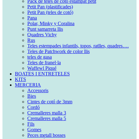
Pack de teles de cotó estampat petit
Petit Pan (plastificades)
Petit Pan (teles de cotó)
Pana
Polar, Minky y Coralina
Punt samarreta llis
Quadres Vichy
Rus
Teles estempades infantils, topos, ratlles, quadres….
Teles de Patchwork de color llis
teles de gasa
Teles de franel·la
Waffewl Piqué
BOATES I ENTRETELES
KITS
MERCERIA
Accessoris
Bies
Cintes de cotó de 3mm
Cordó
Cremalleres malla 3
Cremalleres malla 5
Fils
Gomes
Peces metall bosses