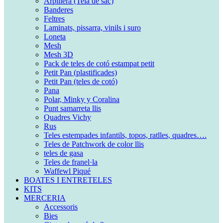
Arpillera (Tela de sac)
Banderes
Feltres
Laminats, pissarra, vinils i suro
Loneta
Mesh
Mesh 3D
Pack de teles de cotó estampat petit
Petit Pan (plastificades)
Petit Pan (teles de cotó)
Pana
Polar, Minky y Coralina
Punt samarreta llis
Quadres Vichy
Rus
Teles estempades infantils, topos, ratlles, quadres….
Teles de Patchwork de color llis
teles de gasa
Teles de franel·la
Waffewl Piqué
BOATES I ENTRETELES
KITS
MERCERIA
Accessoris
Bies