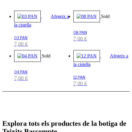
Afegeix a
la cistella
08 PAN
03 PAN
7,00
€
7,00
€
Afegeix a
la cistella
04 PAN
7,00
€
12 PAN
7,00
€
Explora tots els productes de la botiga de
Teixits Bascompte