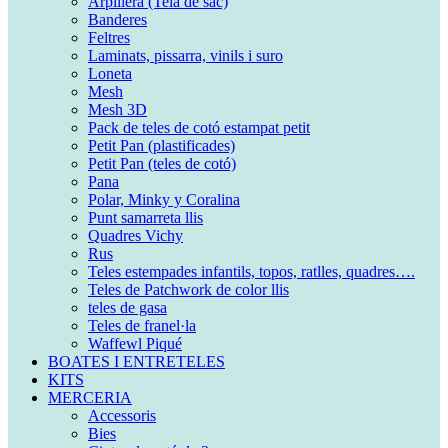
Arpillera (Tela de sac)
Banderes
Feltres
Laminats, pissarra, vinils i suro
Loneta
Mesh
Mesh 3D
Pack de teles de cotó estampat petit
Petit Pan (plastificades)
Petit Pan (teles de cotó)
Pana
Polar, Minky y Coralina
Punt samarreta llis
Quadres Vichy
Rus
Teles estempades infantils, topos, ratlles, quadres….
Teles de Patchwork de color llis
teles de gasa
Teles de franel·la
Waffewl Piqué
BOATES I ENTRETELES
KITS
MERCERIA
Accessoris
Bies