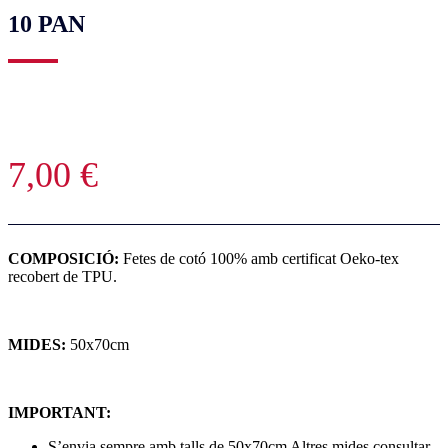
10 PAN
7,00
€
COMPOSICIÓ:
Fetes de cotó 100% amb certificat Oeko-tex
recobert de TPU.
MIDES:
50x70cm
IMPORTANT:
S’envia sempre amb talls de 50x70cm Altres mides consultar.