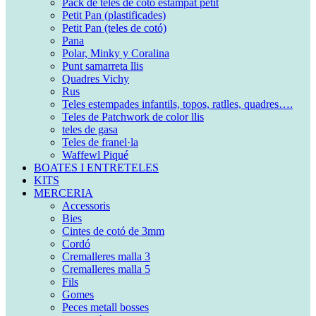
Pack de teles de cotó estampat petit
Petit Pan (plastificades)
Petit Pan (teles de cotó)
Pana
Polar, Minky y Coralina
Punt samarreta llis
Quadres Vichy
Rus
Teles estempades infantils, topos, ratlles, quadres….
Teles de Patchwork de color llis
teles de gasa
Teles de franel·la
Waffewl Piqué
BOATES I ENTRETELES
KITS
MERCERIA
Accessoris
Bies
Cintes de cotó de 3mm
Cordó
Cremalleres malla 3
Cremalleres malla 5
Fils
Gomes
Peces metall bosses