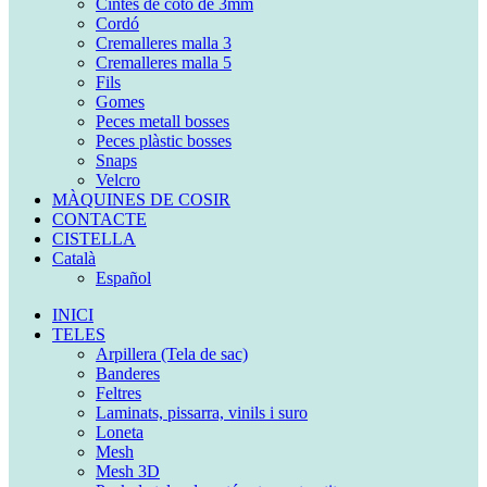
Cintes de cotó de 3mm
Cordó
Cremalleres malla 3
Cremalleres malla 5
Fils
Gomes
Peces metall bosses
Peces plàstic bosses
Snaps
Velcro
MÀQUINES DE COSIR
CONTACTE
CISTELLA
Català
Español
INICI
TELES
Arpillera (Tela de sac)
Banderes
Feltres
Laminats, pissarra, vinils i suro
Loneta
Mesh
Mesh 3D