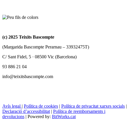
(c) 2025 Teixits Bascompte
(Margarida Bascompte Perarnau – 33932475T)
C/ Sant Fidel, 5 · 08500 Vic (Barcelona)
93 886 21 04
info@teixitsbascompte.com
Avís legal
|
Política de cookies
|
Política de privacitat xarxes socials
|
Declaració d’accessibilitat
|
Política de reemborsaments i
devolucions
| Powered by:
BitWorks.cat