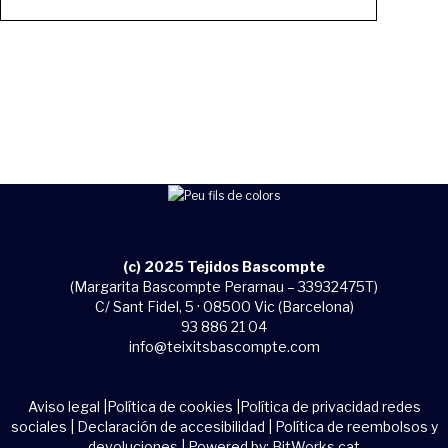
(c) 2025 Tejidos Bascompte
(Margarita Bascompte Perarnau – 33932475T)
C/ Sant Fidel, 5 · 08500 Vic (Barcelona)
93 886 21 04
info@teixitsbascompte.com
Aviso legal
|
Política de cookies
|
Política de privacidad redes
sociales
|
Declaración de accesibilidad
|
Política de reembolsos y
devoluciones
| Powered by:
BitWorks.cat