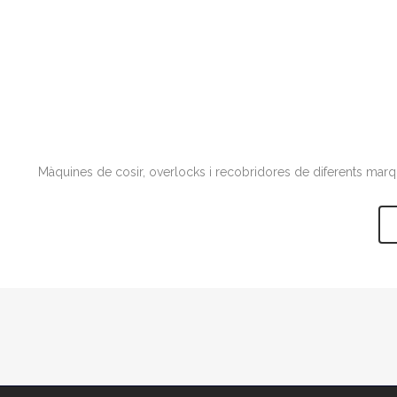
Màquines de cosir, overlocks i recobridores de diferents marque