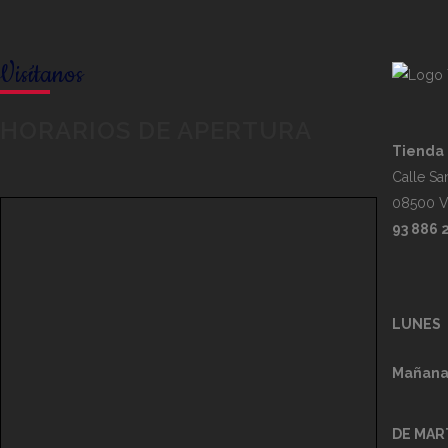
Visítanos
HORARIOS DE APERTURA
Tienda 
Calle San
08500 Vi
93 886 
LUNES
Mañana
DE MAR