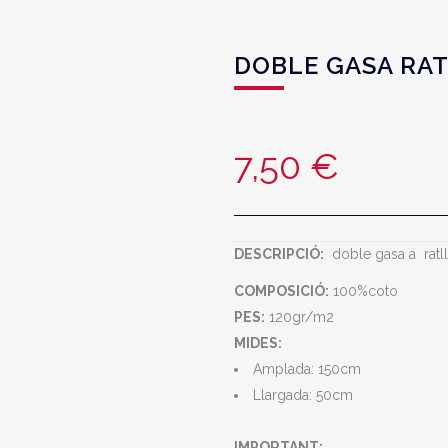
DOBLE GASA RAT
7,50
€
DESCRIPCIÓ:
doble gasa a ratlle
COMPOSICIÓ:
100%coto
PES:
120gr/m2
MIDES:
Amplada: 150cm
Llargada: 50cm
IMPORTANT: