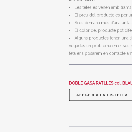
Les teles es venen amb tram
El preu del producte és per un
Si es demana més d’una unitat,
El color del producte pot difer
Alguns productes tenen una ti
vegades un problema en el seu su
feta ens posarem en contacte am
DOBLE GASA RATLLES col. BLAU
AFEGEIX A LA CISTELLA