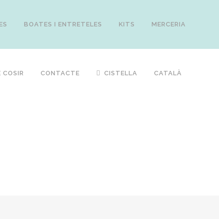
ES
BOATES I ENTRETELES
KITS
MERCERIA
 COSIR
CONTACTE
CISTELLA
CATALÀ