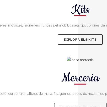
Kits
res, motxilles, moneders, fundes pel mòbil, caseta tipi, corones d’a
EXPLORA ELS KITS
Merceria
cotó, cordó, cremalleres de malla, fils, gomes, peces de metall i de p