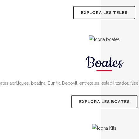
EXPLORA LES TELES
Boates
s acríliques, boatina, Bunfix, Decovil, entreteles, estabilitzador, flis
EXPLORA LES BOATES