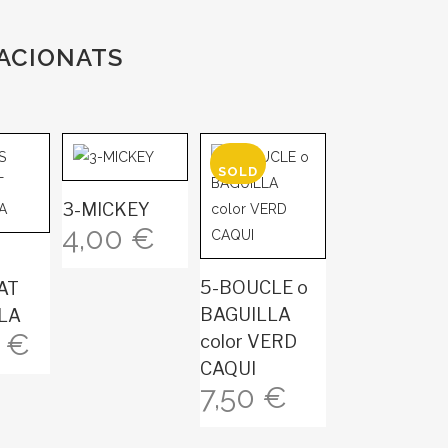
ACIONATS
3-MICKEY
4,00
€
5-BOUCLE o
AT
BAGUILLA
LA
0
€
color VERD
CAQUI
7,50
€