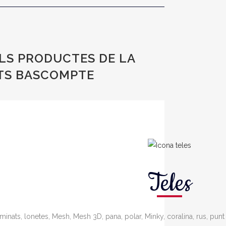
LS PRODUCTES DE LA
ITS BASCOMPTE
Teles
laminats, lonetes, Mesh, Mesh 3D, pana, polar, Minky, coralina, rus, pu