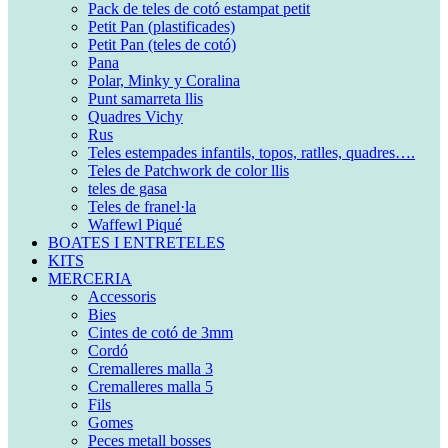
Pack de teles de cotó estampat petit
Petit Pan (plastificades)
Petit Pan (teles de cotó)
Pana
Polar, Minky y Coralina
Punt samarreta llis
Quadres Vichy
Rus
Teles estempades infantils, topos, ratlles, quadres….
Teles de Patchwork de color llis
teles de gasa
Teles de franel·la
Waffewl Piqué
BOATES I ENTRETELES
KITS
MERCERIA
Accessoris
Bies
Cintes de cotó de 3mm
Cordó
Cremalleres malla 3
Cremalleres malla 5
Fils
Gomes
Peces metall bosses