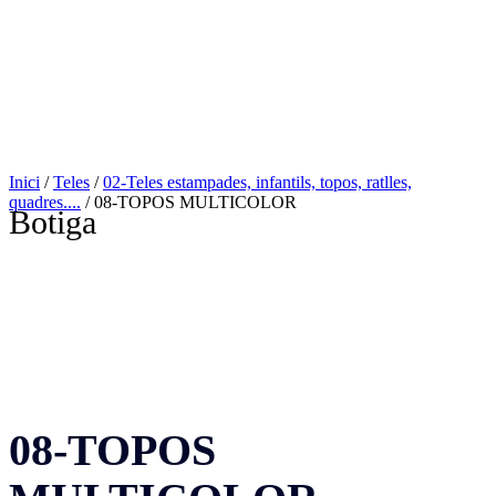
Inici
/
Teles
/
02-Teles estampades, infantils, topos, ratlles,
quadres....
/ 08-TOPOS MULTICOLOR
Botiga
08-TOPOS