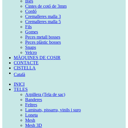
Bies
Cintes de cotó de 3mm
Cordó
Cremalleres malla 3
Cremalleres malla 5
Fils
Gomes
Peces metall bosses
Peces plàstic bosses
Snaps
Velcro
MÀQUINES DE COSIR
CONTACTE
CISTELLA
Català
INICI
TELES
Arpillera (Tela de sac)
Banderes
Feltres
Laminats, pissarra, vinils i suro
Loneta
Mesh
Mesh 3D