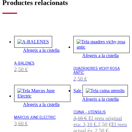
Productes relacionats
Afegeix a la cistella
Afegeix a la cistella
A-BALENES
2,50
€
QUADRADRES VICHY ROSA
ANTIC
2,50
€
Sale
Afegeix a la cistella
Afegeix a la cistella
CUINA – UTENSILIS
MARCUS JUNE ELECTRIC
3,10
€
El preu original
3,60
€
era: 3,10 €.
2,50
€
El preu
actual és: 2,50 €.