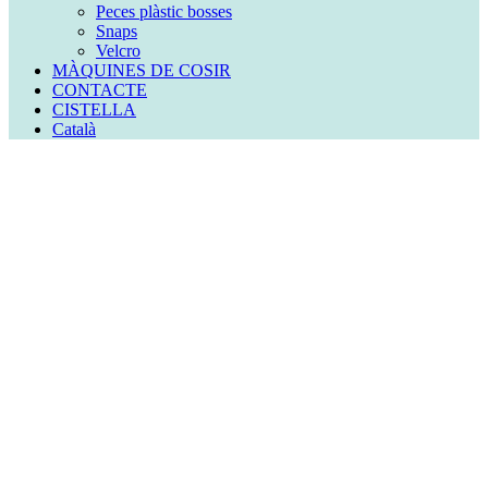
Peces plàstic bosses
Snaps
Velcro
MÀQUINES DE COSIR
CONTACTE
CISTELLA
Català