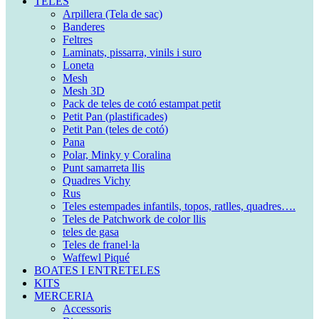
TELES
Arpillera (Tela de sac)
Banderes
Feltres
Laminats, pissarra, vinils i suro
Loneta
Mesh
Mesh 3D
Pack de teles de cotó estampat petit
Petit Pan (plastificades)
Petit Pan (teles de cotó)
Pana
Polar, Minky y Coralina
Punt samarreta llis
Quadres Vichy
Rus
Teles estempades infantils, topos, ratlles, quadres….
Teles de Patchwork de color llis
teles de gasa
Teles de franel·la
Waffewl Piqué
BOATES I ENTRETELES
KITS
MERCERIA
Accessoris